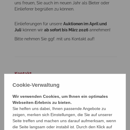
uns freuen, Sie auch im neuen Jahr als Bieter oder
Einlieferer begrüßen zu können.
Einlieferungen für unsere
Auktionen im April und
Juli
können wir
ab sofort bis März 2026
annehmen!
Bitte nehmen Sie ggf. mit uns Kontakt auf!
Kontakt
Dr. Reinhard Fischer
Cookie-Verwaltung
Auktions- und Handelshaus für
Briefmarken und Münzen e. K.
Wir verwenden Cookies, um Ihnen ein optimales
Webseiten-Erlebnis zu bieten.
Joachimstraße 7
Sie helfen uns dabei, Ihnen passende Angebote zu
D-53113 Bonn
zeigen, merken sich Einstellungen, die Sie auf unserer
fon +49 (0)228 - 26 31 30
Seite treffen und machen uns darauf aufmerksam, wenn
fax +49 (0)228 - 21 33 81
die Seite langsam oder instabil ist. Durch den Klick auf