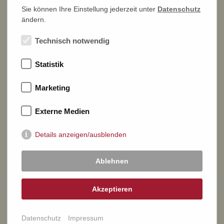
Sie können Ihre Einstellung jederzeit unter
Datenschutz
ändern.
NEWSLETTER ABONNIEREN >
Technisch notwendig
Statistik
DR. REINHARD FISCHER
Auktions- und Handelshaus e. K.
Marketing
Externe Medien
Joachimstraße 7
53113 Bonn
Details anzeigen/ausblenden
TELEFON
0228 26 31 30
Ablehnen
EMAIL
info@briefmarkenauktion.net
Akzeptieren
© 2017-2026 Auktions- und Handelshaus Dr. Reinhard Fischer
Datenschutz
Impressum