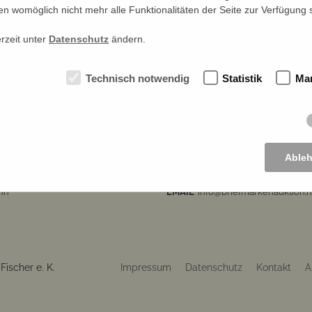
gen womöglich nicht mehr alle Funktionalitäten der Seite zur Verfügung 
erzeit unter
Datenschutz
ändern.
Technisch notwendig
Statistik
Mar
LETTER ABONNIEREN >
Able
traße 7
TELEFON
0228 26 31 30
nn
EMAIL
info@briefmarkenauktion.n
ischer e. K.
Impressum
Datenschutz
Kontakt
A