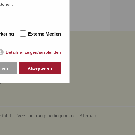
stehen.
keting
Externe Medien
Details anzeigen/ausblenden
hnen
Akzeptieren
et
nfahrt
Versteigerungsbedingungen
Sitemap