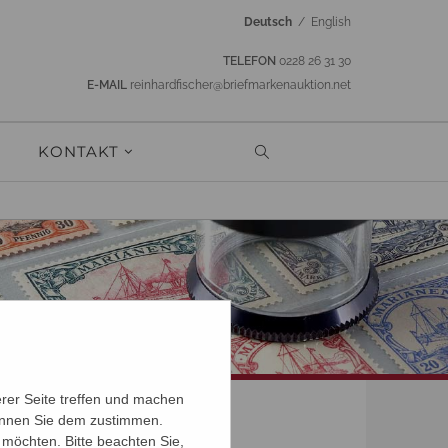
Deutsch
/
English
TELEFON
0228 26 31 30
E-MAIL
reinhardfischer@briefmarkenauktion.net
KONTAKT
erer Seite treffen und machen
können Sie dem zustimmen.
möchten. Bitte beachten Sie,