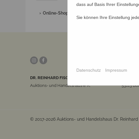
dass auf Basis Ihrer Einstellun
› Online-Shop
Sie können Ihre Einstellung jed
NEWS
Datenschutz
Impressum
DR. REINHARD FISCHER
Joachims
Auktions- und Handelshaus e. K.
53113 Bo
© 2017-2026 Auktions- und Handelshaus Dr. Reinhard F