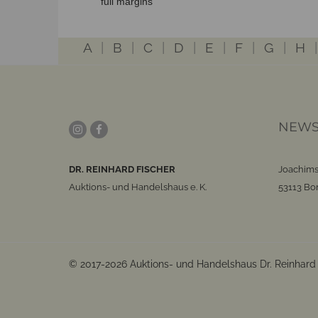
full margins
A
|
B
|
C
|
D
|
E
|
F
|
G
|
H
NEWS
DR. REINHARD FISCHER
Joachims
Auktions- und Handelshaus e. K.
53113 Bo
© 2017-2026 Auktions- und Handelshaus Dr. Reinhard F