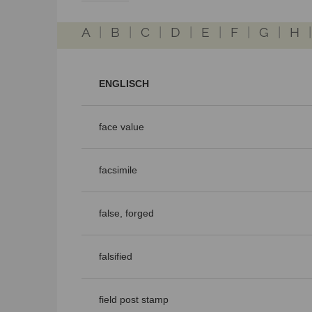
A
|
B
|
C
|
D
|
E
|
F
|
G
|
H
ENGLISCH
face value
facsimile
false, forged
falsified
field post stamp