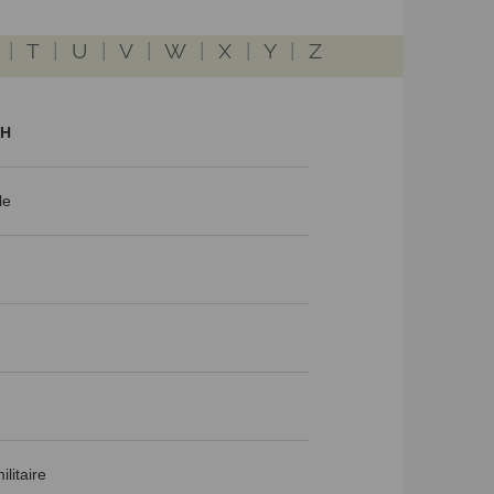
|
T
|
U
|
V
|
W
|
X
|
Y
|
Z
CH
le
litaire