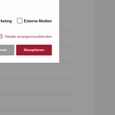
keting
Externe Medien
cent
Details anzeigen/ausblenden
hnen
Akzeptieren