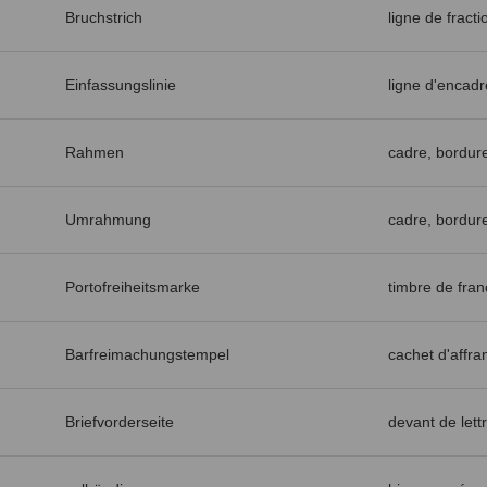
Bruchstrich
ligne de fracti
Einfassungslinie
ligne d'encad
Rahmen
cadre, bordur
Umrahmung
cadre, bordur
Portofreiheitsmarke
timbre de fran
Barfreimachungstempel
cachet d'affr
Briefvorderseite
devant de lett