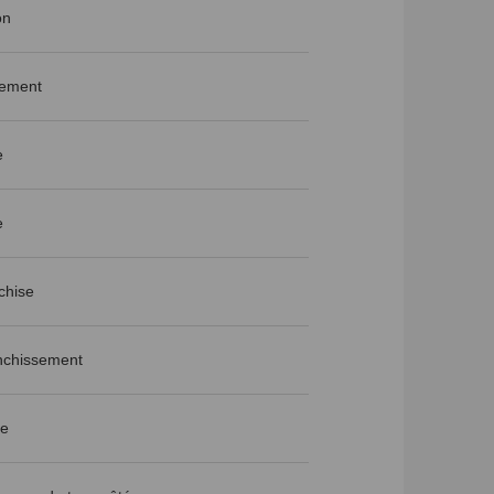
on
rement
e
e
chise
anchissement
re