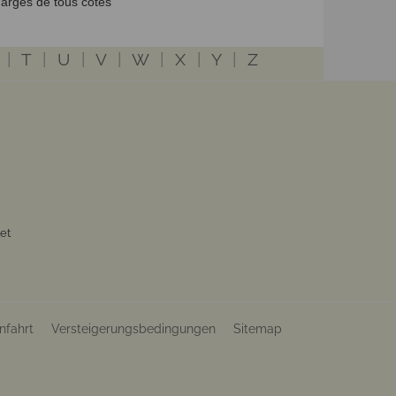
arges de tous côtés
|
T
|
U
|
V
|
W
|
X
|
Y
|
Z
et
nfahrt
Versteigerungsbedingungen
Sitemap