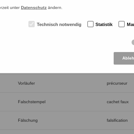
erzeit unter
Datenschutz
ändern.
Hochwasser
onondation
Technisch notwendig
Statistik
Mar
fluoreszierendes Papier
papier fluores
Folie
feuille
Able
Ausland
étranger
Vorläufer
précurseur
Falschstempel
cachet faux
Fälschung
falsification