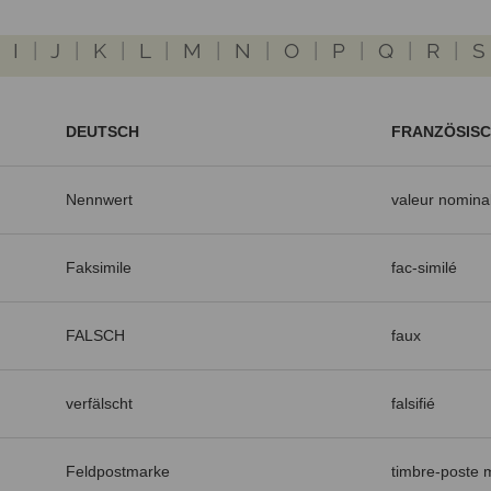
|
I
|
J
|
K
|
L
|
M
|
N
|
O
|
P
|
Q
|
R
|
S
DEUTSCH
FRANZÖSIS
Nennwert
valeur nomina
Faksimile
fac-similé
FALSCH
faux
verfälscht
falsifié
Feldpostmarke
timbre-poste mi