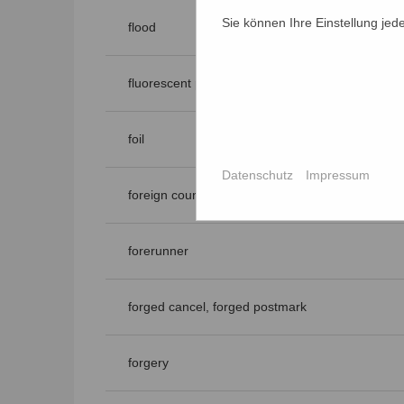
Sie können Ihre Einstellung jed
flood
fluorescent paper
foil
Datenschutz
Impressum
foreign countries, abroad
forerunner
forged cancel, forged postmark
forgery