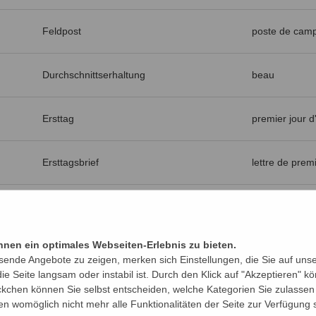
Feldpost
poste de cam
Durchschnittserhaltung
beau
Ersttag
premier jour d
Ersttagsbrief
lettre de premi
Ersttagsentwertung
oblitération d
nen ein optimales Webseiten-Erlebnis zu bieten.
fiskalisch
fiscal
sende Angebote zu zeigen, merken sich Einstellungen, die Sie auf uns
e Seite langsam oder instabil ist. Durch den Klick auf "Akzeptieren" 
kchen können Sie selbst entscheiden, welche Kategorien Sie zulassen 
Verschlußklappe
coupe
gen womöglich nicht mehr alle Funktionalitäten der Seite zur Verfügung 