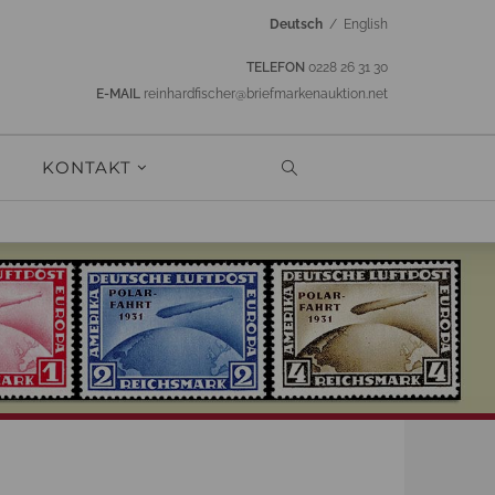
Deutsch
/
English
TELEFON
0228 26 31 30
E-MAIL
reinhardfischer@briefmarkenauktion.net
KONTAKT