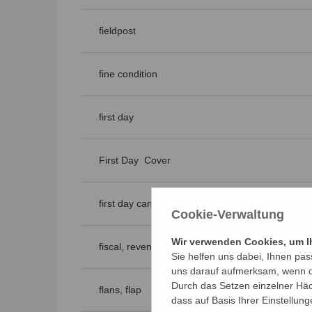
fieldpost
fine condition
first day
First Day Cover
first day cancellation
Cookie-Verwaltung
Wir verwenden Cookies, um Ih
fiscal, revenue
Sie helfen uns dabei, Ihnen pas
uns darauf aufmerksam, wenn di
Durch das Setzen einzelner Häc
flans, flap
dass auf Basis Ihrer Einstellun