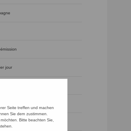
pagne
'émission
er jour
e premier jour
erer Seite treffen und machen
können Sie dem zustimmen.
möchten. Bitte beachten Sie,
stehen.