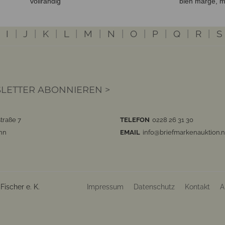
vollrändig
bien margé, m
|
I
|
J
|
K
|
L
|
M
|
N
|
O
|
P
|
Q
|
R
|
S
LETTER ABONNIEREN >
traße 7
TELEFON
0228 26 31 30
nn
EMAIL
info@briefmarkenauktion.n
ischer e. K.
Impressum
Datenschutz
Kontakt
A